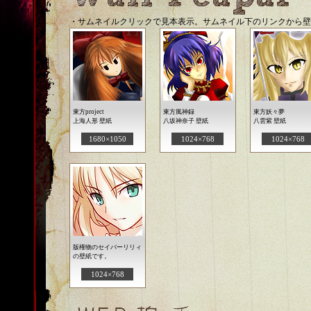
・サムネイルクリックで見本表示。サムネイル下のリンクから壁紙サ
東方project
東方風神録
東方妖々夢
上海人形 壁紙
八坂神奈子 壁紙
八雲紫 壁紙
1680×1050
1024×768
1024×768
版権物のセイバーリリィ
の壁紙です。
1024×768